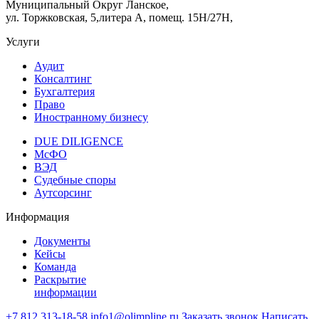
Муниципальный Округ Ланское,
ул. Торжковская, 5,литера А, помещ. 15Н/27Н,
Услуги
Аудит
Консалтинг
Бухгалтерия
Право
Иностранному бизнесу
DUE DILIGENCE
МсФО
ВЭД
Судебные споры
Аутсорсинг
Информация
Документы
Кейсы
Команда
Раскрытие
информации
+7 812 313-18-58
info1@olimpline.ru
Заказать звонок
Написать